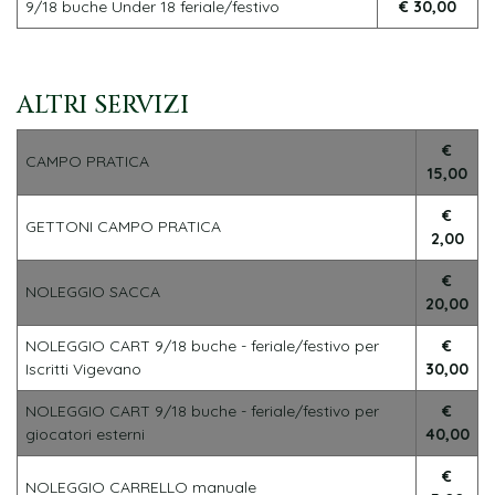
9/18 buche Under 18 feriale/festivo
€ 30,00
ALTRI SERVIZI
€
CAMPO PRATICA
15,00
€
GETTONI CAMPO PRATICA
2,00
€
NOLEGGIO SACCA
20,00
NOLEGGIO CART 9/18 buche - feriale/festivo per
€
Iscritti Vigevano
30,00
NOLEGGIO CART 9/18 buche - feriale/festivo per
€
giocatori esterni
40,00
€
NOLEGGIO CARRELLO manuale