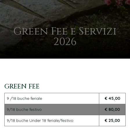
Green Fee e Servizi
2026
GREEN FEE
9 /18 buche feriale
€ 45,00
9/18 buche festivo
€ 80,00
9/18 buche Under 18 feriale/festivo
€ 25,00