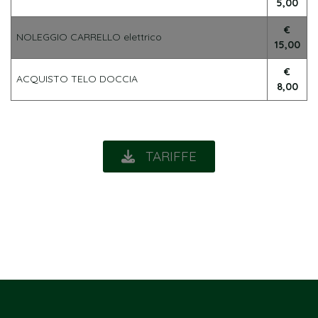
5,00
€
NOLEGGIO CARRELLO elettrico
15,00
€
ACQUISTO TELO DOCCIA
8,00
TARIFFE